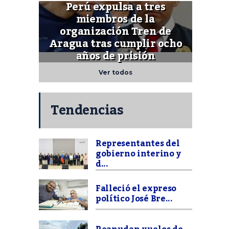
Perú expulsa a tres
miembros de la
organización Tren de
Aragua tras cumplir ocho
años de prisión
Ver todos
Tendencias
Representantes del
gobierno interino y
d...
Falleció el expreso
político José Bre...