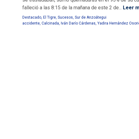
falleció a las 8:15 de la mañana de este 2 de...
Leer 
Destacado
,
El Tigre
,
Sucesos
,
Sur de Anzoátegui
accidente
,
Calcinada
,
Iván Darío Cárdenas
,
Yadira Hernández Osori