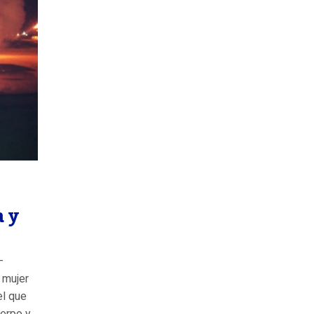
a y
–
 mujer
el que
uerpo y