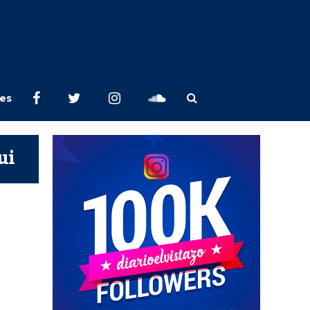
les
ui