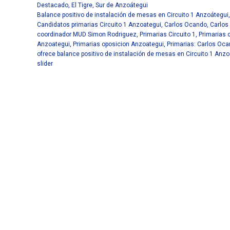
Destacado
,
El Tigre
,
Sur de Anzoátegui
Balance positivo de instalación de mesas en Circuito 1 Anzoátegui
,
Candidatos primarias Circuito 1 Anzoategui
,
Carlos Ocando
,
Carlos
coordinador MUD Simon Rodriguez
,
Primarias Circuito 1
,
Primarias c
Anzoategui
,
Primarias oposicion Anzoategui
,
Primarias: Carlos Oc
ofrece balance positivo de instalación de mesas en Circuito 1 Anzo
slider