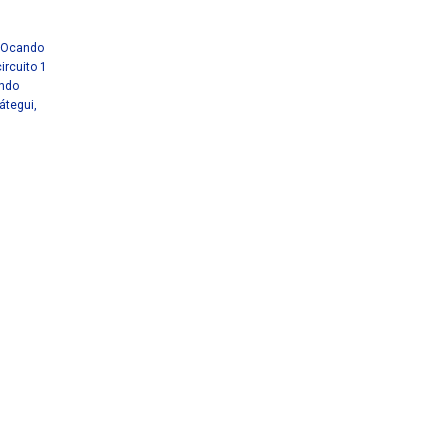
 Ocando
ircuito 1
ando
átegui
,