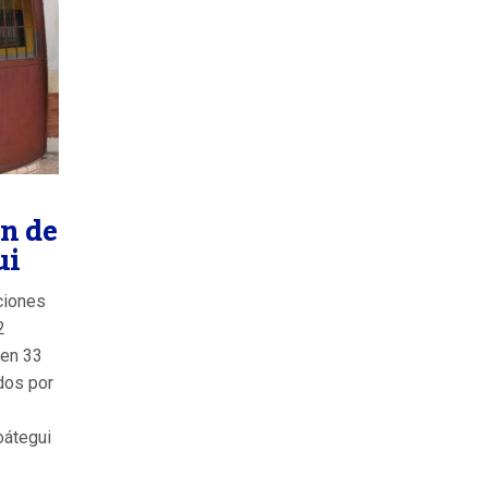
ón de
ui
ciones
2
 en 33
ados por
oátegui