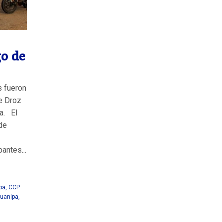
o de
s fueron
le Droz
a. El
de
antes...
pa
,
CCP
uanipa
,