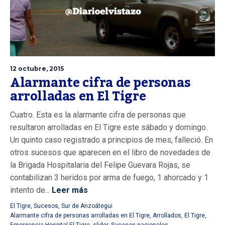
12 octubre, 2015
Alarmante cifra de personas
arrolladas en El Tigre
Cuatro. Esta es la alarmante cifra de personas que
resultaron arrolladas en El Tigre este sábado y domingo.
Un quinto caso registrado a principios de mes, falleció. En
otros sucesos que aparecen en el libro de novedades de
la Brigada Hospitalaria del Felipe Guevara Rojas, se
contabilizan 3 heridos por arma de fuego, 1 ahorcado y 1
intento de...
Leer más
El Tigre
,
Sucesos
,
Sur de Anzoátegui
Alarmante cifra de personas arrolladas en El Tigre
,
Arrollados
,
El Tigre
,
Emergencia Hospital El Tigre
,
slider
,
Sucesos nacionales