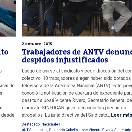
2 octubre, 2015
nto
Trabajadores de ANTV denun
despidos injustificados
o
Luego de unirse al sindicato y pedir discusión del con
colectivo, 10 trabajadores alegan haber sido botados 
anal de
televisora de la Asamblea Nacional (ANTV). Este jue
en
conoció la notificación de apertura de expediente par
destituir a José Vicente Rivero, Secretario General de
ún
sindicato SINFUCAN quien denunció los presuntos
y desde
atropellos. La junta directiva del Sindicato...
Leer má
Destacado
,
Nacionales
ANTV
,
despidos
,
Diosdado Cabello
,
José Vicente Rivero
,
Secretario