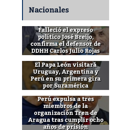
Nacionales
Falleció el expreso
político José Breijo,
confirma el defensor de
DDHH Carlos Julio Rojas
El Papa León visitará
Uruguay, Argentina y
Perú en su primera gira
por Suramérica
Perú expulsa a tres
miembros de la
organización Tren de
Aragua tras cumplir ocho
años de prisión