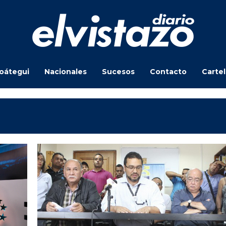
oátegui
Nacionales
Sucesos
Contacto
Carte