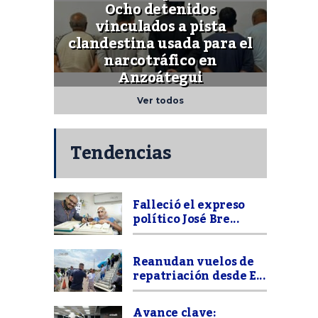
Ocho detenidos
vinculados a pista
clandestina usada para el
narcotráfico en
Anzoátegui
Ver todos
Tendencias
Falleció el expreso
político José Bre...
Reanudan vuelos de
repatriación desde E...
Avance clave: