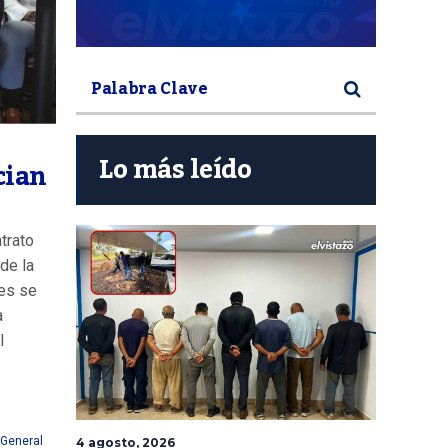
Lo más leído
cian
trato
de la
ves se
a
l
s
 General
4 agosto, 2026