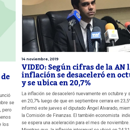
14 noviembre, 2019
VIDEO: Según cifras de la AN 
inflación se desaceleró en oc
 de
y se ubica en 20,7%
La inflación se desaceleró nuevamente en octubre y 
unció
en 20,7% luego de que en septiembre cerrara en 23,5
mbre se
informó este jueves el diputado Ángel Alvarado, mie
, pero
la Comisión de Finanzas. El también economista indi
menos
se espera una aceleración para el mes de noviembre.
e los
Mientras que la inflación interanual se ubicó en 24.31