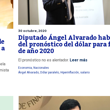
30 octubre, 2020
Diputado Ángel Alvarado hab
de
del pronóstico del dólar para 
 a
de año 2020
El pronóstico no es alentador.
Leer más
uela
Economia
,
Nacionales
imista
Ángel Alvarado
,
Dólar paralelo
,
Hiperinflación
,
salario