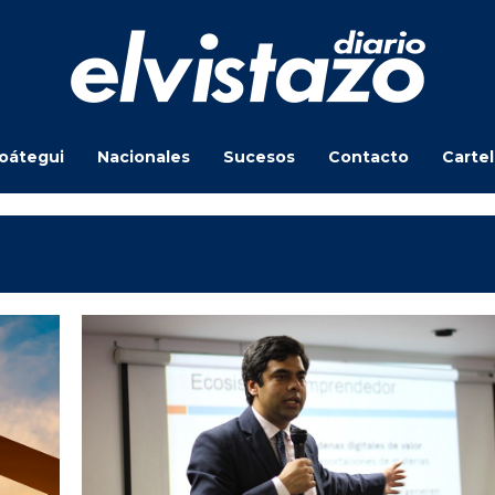
oátegui
Nacionales
Sucesos
Contacto
Carte