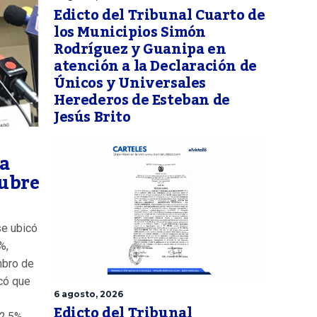
Edicto del Tribunal Cuarto de
los Municipios Simón
Rodríguez y Guanipa en
atención a la Declaración de
Únicos y Universales
Herederos de Esteban de
Jesús Brito
la
tubre
se ubicó
%,
mbro de
có que
6 agosto, 2026
Edicto del Tribunal
2,5%...