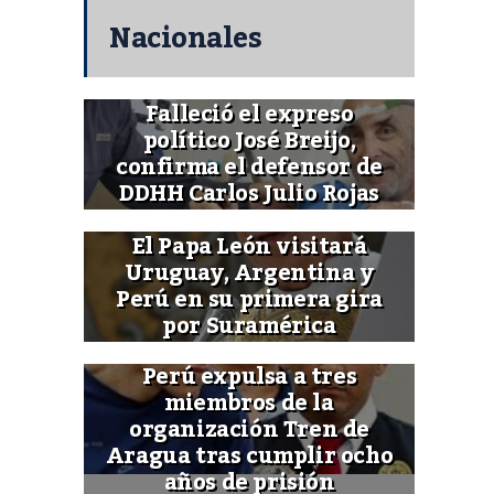
Nacionales
Falleció el expreso
político José Breijo,
confirma el defensor de
DDHH Carlos Julio Rojas
El Papa León visitará
Uruguay, Argentina y
Perú en su primera gira
por Suramérica
Perú expulsa a tres
miembros de la
organización Tren de
Aragua tras cumplir ocho
años de prisión