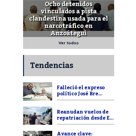
Ocho detenidos
vinculados a pista
clandestina usada para el
narcotráfico en
Anzoátegui
Ver todos
Tendencias
Falleció el expreso
político José Bre...
Reanudan vuelos de
repatriación desde E...
Avance clave: