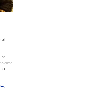
 el
e 28
con arma
n, el
ales
,