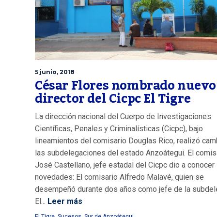
5 junio, 2018
César Flores nombrado nuevo
director del Cicpc El Tigre
La dirección nacional del Cuerpo de Investigaciones
Científicas, Penales y Criminalísticas (Cicpc), bajo
lineamientos del comisario Douglas Rico, realizó cam
las subdelegaciones del estado Anzoátegui. El comis
José Castellano, jefe estadal del Cicpc dio a conocer 
novedades: El comisario Alfredo Malavé, quien se
desempeñó durante dos años como jefe de la subdel
El...
Leer más
El Tigre
,
Sucesos
,
Sur de Anzoátegui