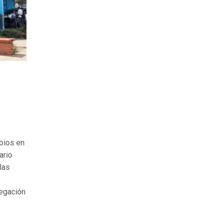
bios en
ario
las
egación