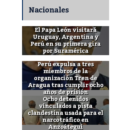
Nacionales
El Papa León visitará
Uruguay, Argentina y
Perú en su primera gira
por Suramérica
Perú expulsa a tres
miembros de la
organización Tren de
Aragua tras cumplir ocho
años de prisión
Ocho detenidos
vinculados a pista
clandestina usada para el
narcotráfico en
Anzoátegui