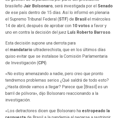
brasileño
Jair Bolsonaro
, será investigada por el
Senado
de ese país dentro de 15 días. Así lo informó en plenaria
el Supremo Tribunal Federal (
STF
) de
Brasil
el miércoles
14 de abril, después de aprobar con
10 votos
a favor y
uno en contra la decisión del juez
Luís Roberto Barroso
.
Esta decisión supone una derrota para
el
mandatario
ultraderechista, que en los últimos días
quiso evitar que se instalase la Comisión Parlamentaria
de Investigación (
CPI
).
«No estoy amenazando a nadie, pero creo que pronto
tendremos problemas serios ¿Qué saldrá de todo esto?
¿Hasta dónde vamos a llegar? Parece que [Brasil] es un
barril de pólvora», dijo Bolsonaro reaccionando a la
investigación.
«Los detractores dicen que Bolsonaro ha
estropeado la
respuesta
de Brasil a la pandemia al negarse a restringir