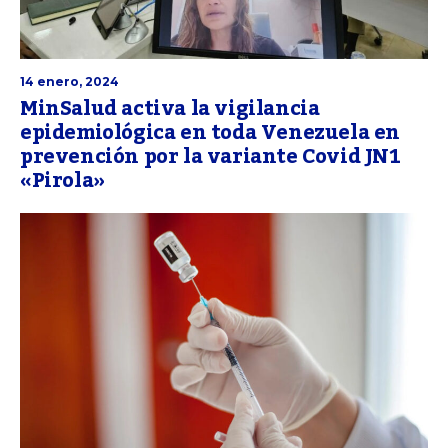
14 enero, 2024
MinSalud activa la vigilancia
epidemiológica en toda Venezuela en
prevención por la variante Covid JN1
«Pirola»