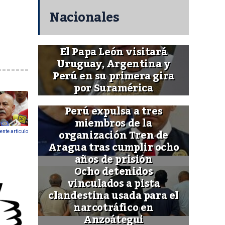
Nacionales
El Papa León visitará
Uruguay, Argentina y
Perú en su primera gira
por Suramérica
Perú expulsa a tres
miembros de la
organización Tren de
ente articulo
Aragua tras cumplir ocho
años de prisión
Ocho detenidos
vinculados a pista
clandestina usada para el
narcotráfico en
Anzoátegui