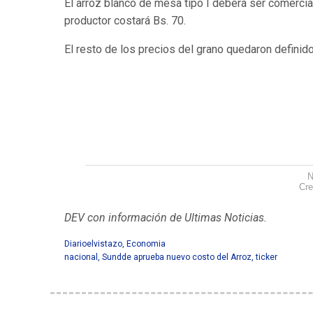
El arroz blanco de mesa tipo I deberá ser comercia
productor costará Bs. 70.
El resto de los precios del grano quedaron definid
N
Cre
DEV con información de Ultimas Noticias.
Sundde a
Diarioelvistazo
,
Economia
nacional
,
Sundde aprueba nuevo costo del Arroz
,
ticker