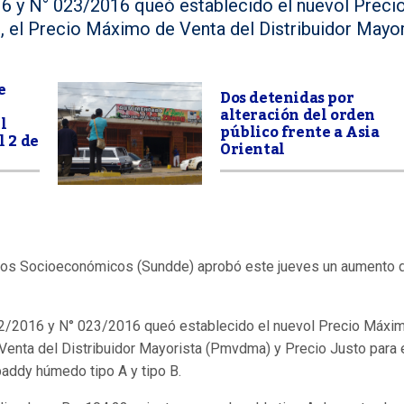
16 y N° 023/2016 queó establecido el nuevol Preci
 el Precio Máximo de Venta del Distribuidor Mayor
e
Dos detenidas por
alteración del orden
l
público frente a Asia
l 2 de
Oriental
chos Socioeconómicos (Sundde) aprobó este jueves un aumento 
022/2016 y N° 023/2016 queó establecido el nuevol Precio Máxi
Venta del Distribuidor Mayorista (Pmvdma) y Precio Justo para 
z paddy húmedo tipo A y tipo B.