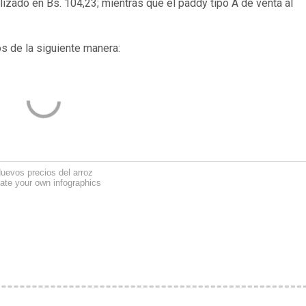
lizado en Bs. 104,23; mientras que el paddy tipo A de venta al
os de la siguiente manera:
uevos precios del arroz
ate your own infographics
prueba nuevo costo del Arroz