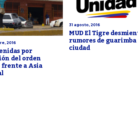
31 agosto, 2016
MUD El Tigre desmien
rumores de guarimba 
re, 2016
ciudad
enidas por
ión del orden
 frente a Asia
al