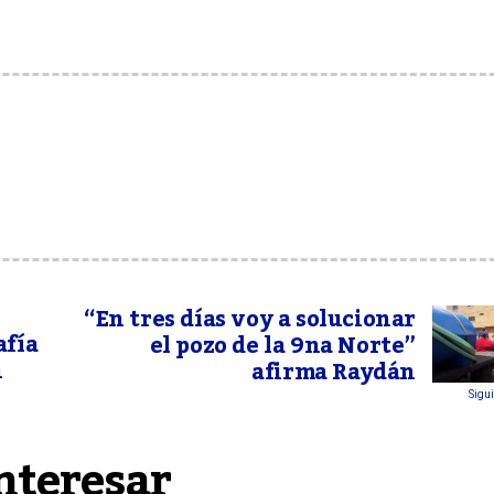
“En tres días voy a solucionar
afía
el pozo de la 9na Norte”
n
afirma Raydán
Sigui
nteresar