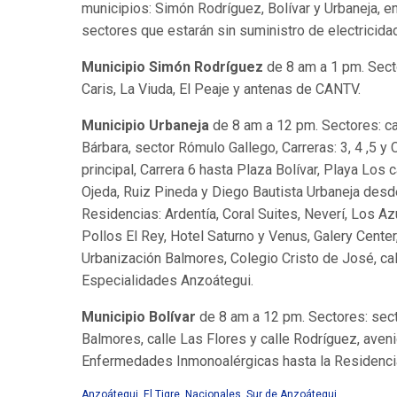
municipios: Simón Rodríguez, Bolívar y Urbaneja, e
sectores que estarán sin suministro de electricida
Municipio Simón Rodríguez
de 8 am a 1 pm. Secto
Caris, La Viuda, El Peaje y antenas de CANTV.
Municipio Urbaneja
de 8 am a 12 pm. Sectores: ca
Bárbara, sector Rómulo Gallego, Carreras: 3, 4 ,5 y
principal, Carrera 6 hasta Plaza Bolívar, Playa Los
Ojeda, Ruiz Pineda y Diego Bautista Urbaneja desd
Residencias: Ardentía, Coral Suites, Neverí, Los Az
Pollos El Rey, Hotel Saturno y Venus, Galery Cent
Urbanización Balmores, Colegio Cristo de José, ca
Especialidades Anzoátegui.
Municipio Bolívar
de 8 am a 12 pm. Sectores: secto
Balmores, calle Las Flores y calle Rodríguez, aven
Enfermedades Inmonoalérgicas hasta la Residenci
Anzoátegui
,
El Tigre
,
Nacionales
,
Sur de Anzoátegui