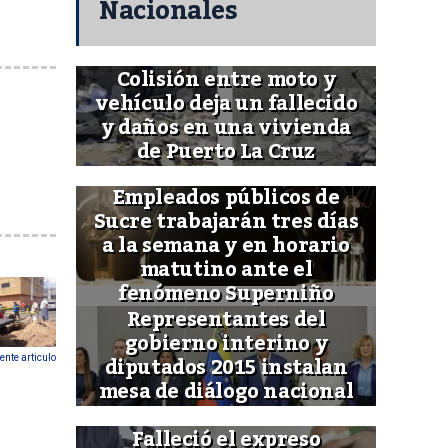
Nacionales
Colisión entre moto y
vehículo deja un fallecido
y daños en una vivienda
de Puerto La Cruz
Empleados públicos de
Sucre trabajarán tres días
a la semana y en horario
matutino ante el
fenómeno Superniño
Representantes del
gobierno interino y
diputados 2015 instalan
ente articulo
mesa de diálogo nacional
Falleció el expreso