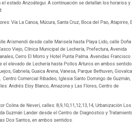
n el estado Anzoátegui.
A continuación se detallan los horarios y
d:
res: Vía La Canoa, Múcura, Santa Cruz, Boca del Pao, Atapirire, E
lle Arismendi desde calle Marisela hasta Playa Lido, calle Doña
 Casco
Viejo, Clínica Municipal de Lechería, Prefectura, Avenida
 canales, Cerro El Morro y Hotel Punta Palma. Avenidas Francisco
e el elevado de Lechería hasta Pollos Arturos en ambos sentido
uejos, Gabriela, Guaica Arena, Vanesa, Parque Bethuven, Giovalca
er, Centro Comercial Ribadeo, Iglesia Santo Domingo de Guzmán,
lles: Andrés Eloy Blanco, Amazona y Las Flores, Centro de
r Colina de Neverí, calles: 8,9,10,11,12,13,14, Urbanización Los
ida
Guzmán Lander desde el Centro de Diagnóstico y Tratamient
as Dos Santos, en ambos sentidos.