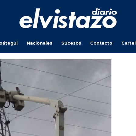
oátegui
Nacionales
Sucesos
Contacto
Carte