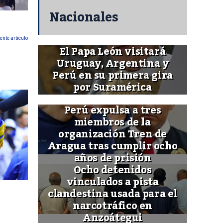
Nacionales
ente articulo
El Papa León visitará
Uruguay, Argentina y
Perú en su primera gira
por Suramérica
Perú expulsa a tres
miembros de la
organización Tren de
Aragua tras cumplir ocho
años de prisión
Ocho detenidos
vinculados a pista
clandestina usada para el
narcotráfico en
Anzoátegui