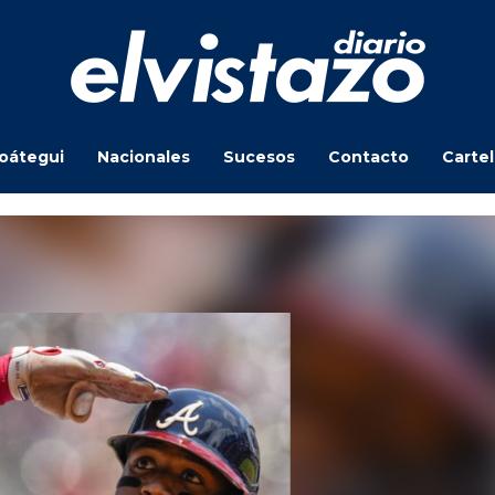
oátegui
Nacionales
Sucesos
Contacto
Carte