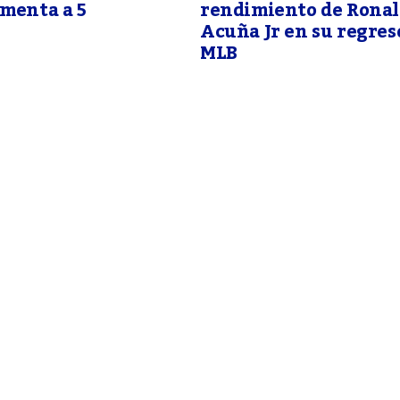
menta a 5
rendimiento de Rona
Acuña Jr en su regreso
MLB