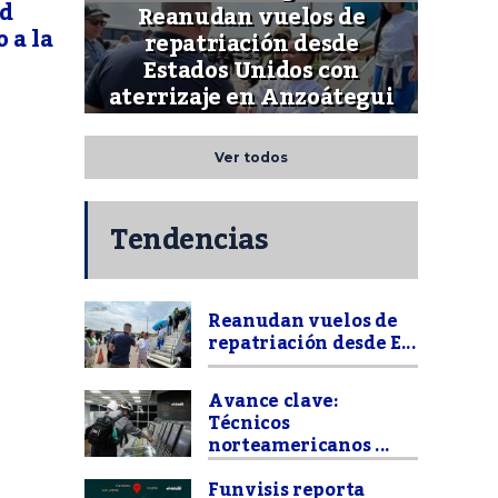
ld
Reanudan vuelos de
 a la
repatriación desde
Estados Unidos con
aterrizaje en Anzoátegui
Ver todos
Tendencias
Reanudan vuelos de
repatriación desde E...
Avance clave:
Técnicos
norteamericanos ...
Funvisis reporta