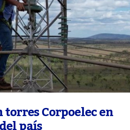
 torres Corpoelec en 
del país