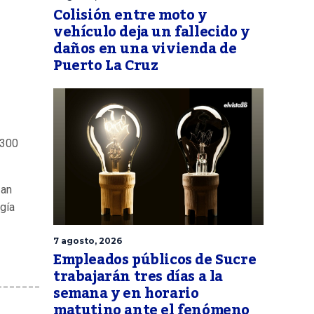
Colisión entre moto y
vehículo deja un fallecido y
daños en una vivienda de
Puerto La Cruz
 300
zan
gía
7 agosto, 2026
Empleados públicos de Sucre
trabajarán tres días a la
semana y en horario
matutino ante el fenómeno