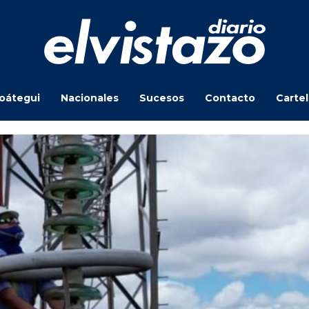
oátegui
Nacionales
Sucesos
Contacto
Carte