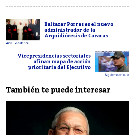
Baltazar Porras es el nuevo
administrador de la
Arquidiócesis de Caracas
Articulo anteriori
Vicepresidencias sectoriales
afinan mapa de acción
prioritaria del Ejecutivo
Siguiente articulo
También te puede interesar