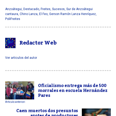
Anzoátegui
,
Destacado
,
Freites
,
Sucesos
,
Sur de Anzoátegui
cantaura
,
Chino Lanza
,
El Feo
,
Gerson Ramón Lanza Henríquez
,
PoliFreites
Redactor Web
Ver articulos del autor
Oficialismo entrega más de 500
morrales en escuela Hernández
Pares
Articulo anteriori
Caen muertos dos presuntos
azotes de productores