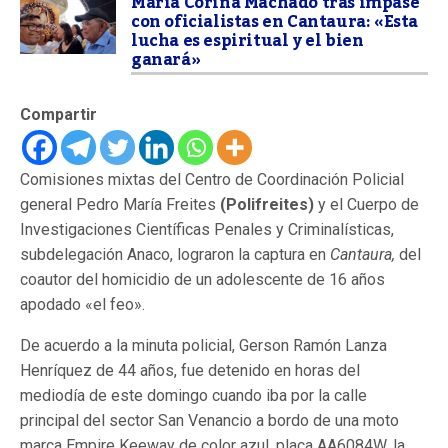
María Corina Machado tras impase
con oficialistas en Cantaura: «Esta
lucha es espiritual y el bien
ganará»
Compartir
Comisiones mixtas del Centro de Coordinación Policial
general Pedro María Freites
(Polifreites)
y el Cuerpo de
Investigaciones Científicas Penales y Criminalísticas,
subdelegación Anaco, lograron
la captura en
Cantaura,
del
coautor del homicidio de un adolescente de 16 años
apodado «el feo».
De acuerdo a la minuta policial, Gerson Ramón Lanza
Henríquez de 44 años, fue detenido en horas del
mediodía de este domingo cuando iba por la calle
principal del sector San Venancio a bordo de una moto
marca Empire Keeway de color azul, placa AA6084W, la