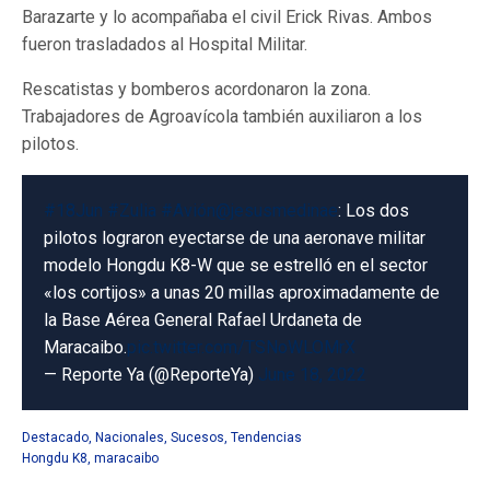
Barazarte y lo acompañaba el civil Erick Rivas. Ambos
fueron trasladados al Hospital Militar.
Rescatistas y bomberos acordonaron la zona.
Trabajadores de Agroavícola también auxiliaron a los
pilotos.
#18Jun
#Zulia
#Avión
@jesusmedinae
: Los dos
pilotos lograron eyectarse de una aeronave militar
modelo Hongdu K8-W que se estrelló en el sector
«los cortijos» a unas 20 millas aproximadamente de
la Base Aérea General Rafael Urdaneta de
Maracaibo.
pic.twitter.com/TSNoWLOMrX
— Reporte Ya (@ReporteYa)
June 18, 2022
Destacado
,
Nacionales
,
Sucesos
,
Tendencias
Hongdu K8
,
maracaibo