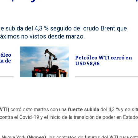
te subida del 4,3 % seguido del crudo Brent que
máximos no vistos desde marzo.
róleo
Petróleo WTI cerró en
a de
USD 58,36
WTI)
cerró este martes con una
fuerte subida
del 4,3 % y se sit
contra el Covid-19 y el inicio de la transición de poder en Estad
de Nueva York
(Nymex)
, los contratos de futuros del
WTI
para ent