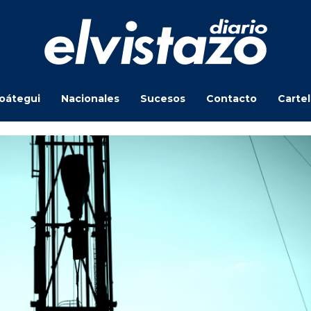
oátegui
Nacionales
Sucesos
Contacto
Carte