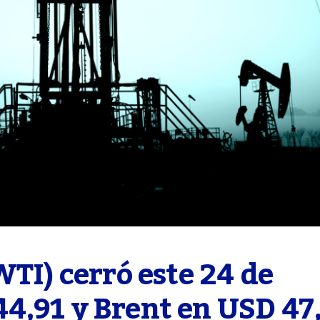
TI) cerró este 24 de 
4,91 y Brent en USD 47