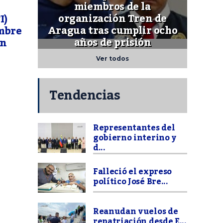
miembros de la
organización Tren de
I)
Aragua tras cumplir ocho
embre
años de prisión
en
Ver todos
Tendencias
Representantes del
gobierno interino y
d...
Falleció el expreso
político José Bre...
Reanudan vuelos de
repatriación desde E...