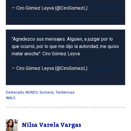
pic.twitter.com/FB3PNMMKTM
— Ciro Gómez Leyva (@CiroGomezL)
December 17,
2022
"Agradezco sus mensajes. Alguien, a juzgar por lo
que ocurrió, por lo que me dijo la autoridad, me quiso
matar anoche": Ciro Gómez Leyva
pic.twitter.com/1p8DD8x79F
— Ciro Gómez Leyva (@CiroGomezL)
December 16,
2022
Destacado
,
MUNDO
,
Sucesos
,
Tendencias
AMLO
Nilsa Varela Vargas