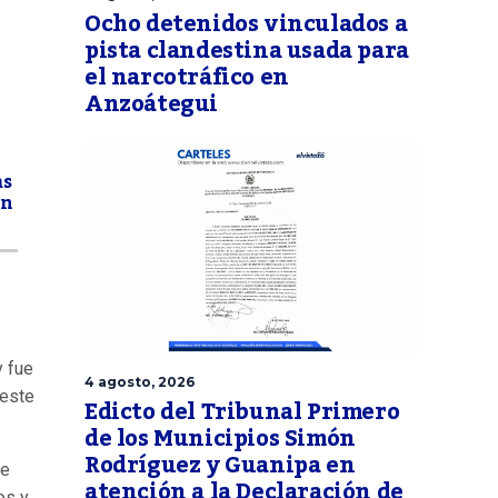
Ocho detenidos vinculados a
pista clandestina usada para
el narcotráfico en
Anzoátegui
as
en
y fue
4 agosto, 2026
 este
Edicto del Tribunal Primero
de los Municipios Simón
Rodríguez y Guanipa en
le
atención a la Declaración de
os y