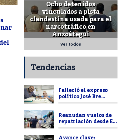
Ocho detenidos
vinculados a pista
clandestina usada para el
os
narcotráfico en
onar
Anzoátegui
del
Ver todos
Tendencias
Falleció el expreso
político José Bre...
Reanudan vuelos de
repatriación desde E...
Avance clave: