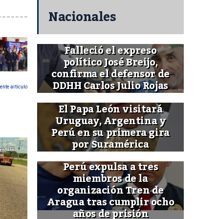
Nacionales
Falleció el expreso
político José Breijo,
confirma el defensor de
DDHH Carlos Julio Rojas
ente articulo
El Papa León visitará
Uruguay, Argentina y
Perú en su primera gira
por Suramérica
Perú expulsa a tres
miembros de la
organización Tren de
Aragua tras cumplir ocho
años de prisión