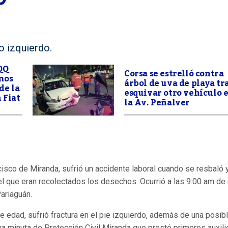
zo izquierdo.
QQ
Corsa se estrelló contra
mos
árbol de uva de playa tr
de la
esquivar otro vehículo 
 Fiat
la Av. Peñalver
isco de Miranda, sufrió un accidente laboral cuando se resbaló 
el que eran recolectados los desechos. Ocurrió a las 9:00 am de
Pariaguán.
 edad, sufrió fractura en el pie izquierdo, además de una posib
una minuta de Protección Civil Miranda que prestó primeros auxili