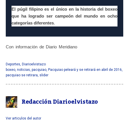
El púgil filipino es el único en la historia del boxeo
que ha logrado ser campeón del mundo en ocho
categorías diferentes
.
Con información de Diario Meridiano
Pacquiao peleará y se
retirará en abril de 2016
Deportes
,
Diarioelvistazo
boxeo
,
noticias
,
pacquiao
,
Pacquiao peleará y se retirará en abril de 2016
,
pacquiao se retirara
,
slider
Redacción Diarioelvistazo
Ver articulos del autor