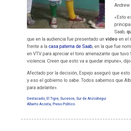
Andrew 
«Esto e
princip
Saab,
q
que en la audiencia fue presentado un
video
en el 
frente a la
casa paterna de Saab
, en la que fue no
en VTV para apreciar el tono amenazante que tuvo 
violencia. Creen que esto va a quedar impune», dijo
Afectado por la decisión, Espejo aseguró que esto 
y eso el gobierno lo sabe. Todos sabemos que Albe
para adelante».
Destacado
,
El Tigre
,
Sucesos
,
Sur de Anzoátegui
Alberto Acosta
,
Preso Politico