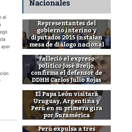
Nacionales
 al
Representantes del
m
gobierno interino y
regó
diputados 2015 instalan
sta
mesa de diálogo nacional
 ayer
Falleció el expreso
político José Breijo,
confirma el defensor de
ición
DDHH Carlos Julio Rojas
r
El Papa León visitará
Uruguay, Argentina y
Perú en su primera gira
por Suramérica
Perú expulsa a tres