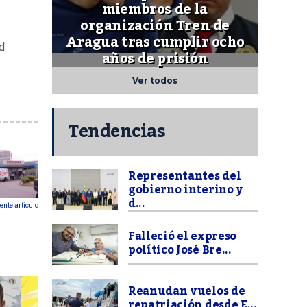
miembros de la
organización Tren de
Aragua tras cumplir ocho
d
años de prisión
Ver todos
Tendencias
Representantes del
gobierno interino y
d...
ente articulo
Falleció el expreso
político José Bre...
Reanudan vuelos de
repatriación desde E...