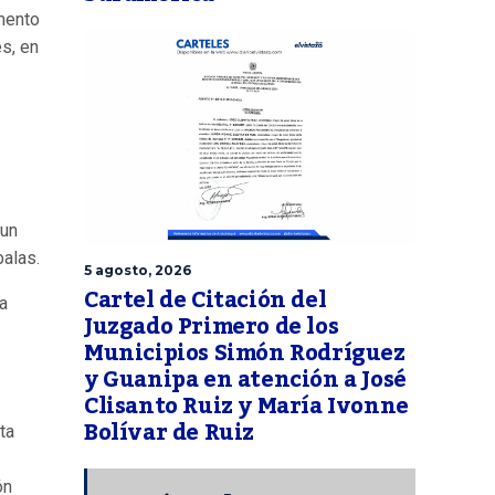
mento
es, en
 un
balas.
5 agosto, 2026
Cartel de Citación del
a
Juzgado Primero de los
Municipios Simón Rodríguez
y Guanipa en atención a José
Clisanto Ruiz y María Ivonne
Bolívar de Ruiz
ta
ón