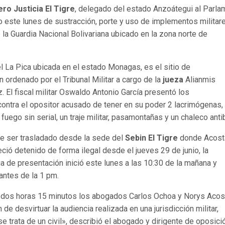
ro Justicia El Tigre
, delegado del estado Anzoátegui al Parla
do este lunes de sustracción, porte y uso de implementos militar
la Guardia Nacional Bolivariana ubicado en la zona norte de
l La Pica ubicada en el estado Monagas, es el sitio de
n ordenado por el Tribunal Militar a cargo de la
jueza
Alianmis
 El fiscal militar Oswaldo Antonio García
presentó los
contra el opositor acusado de tener en su poder 2 lacrimógenas,
fuego sin serial, un traje militar, pasamontañas y un chaleco anti
e ser trasladado desde la sede del
Sebin El Tigre
donde Acost
ió detenido de forma ilegal desde el jueves 29 de junio, la
a de presentación inició este lunes a las 10:30 de la mañana y
 antes de la 1 pm.
 dos horas 15 minutos los abogados Carlos Ochoa y Norys Acos
n de desvirtuar la audiencia realizada en una jurisdicción militar,
e trata de un civil», describió el abogado y dirigente de oposici