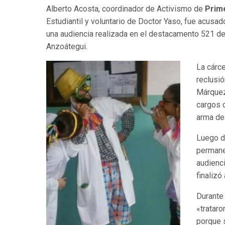
Alberto Acosta, coordinador de Activismo de
Prime
Estudiantil y voluntario de Doctor Yaso, fue acusa
una audiencia realizada en el destacamento 521 de 
Anzoátegui.
La cárce
reclusió
Márquez.
cargos 
arma de 
Luego d
permanec
audienci
finalizó
Durante
«trataro
porque s