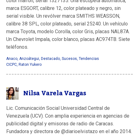
color marrón, serial 1327135. Una escopeta automática,
marca ESGORT, calibre 12, color plateado y negro, sin
serial visible. Un revólver marca SMITHS WEASSON,
calibre 38 SPL, color plateado, serial 25240. Un vehículo
marca Toyota, modelo Corolla, color Gris, placas NAL87A.
Un Chevrolet Impala, color blanco, placas AC974TB. Siete
teléfonos.
Anaco
,
Anzoátegui
,
Destacado
,
Sucesos
,
Tendencias
CICPC
,
Raton Yukero
Nilsa Varela Vargas
Lic. Comunicación Social Universidad Central de
Venezuela (UCV). Con amplia experiencia en agencias de
publicidad digital y emisoras de radio de Caracas.
Fundadora y directora de @diarioelvistazo en el año 2014.