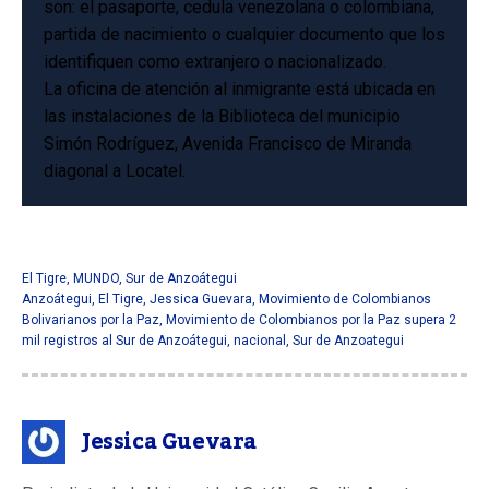
son: el pasaporte, cedula venezolana o colombiana,
partida de nacimiento o cualquier documento que los
identifiquen como extranjero o nacionalizado.
La oficina de atención al inmigrante está ubicada en
las instalaciones de la Biblioteca del municipio
Simón Rodríguez, Avenida Francisco de Miranda
diagonal a Locatel.
El Tigre
,
MUNDO
,
Sur de Anzoátegui
Anzoátegui
,
El Tigre
,
Jessica Guevara
,
Movimiento de Colombianos
Bolivarianos por la Paz
,
Movimiento de Colombianos por la Paz supera 2
mil registros al Sur de Anzoátegui
,
nacional
,
Sur de Anzoategui
Jessica Guevara