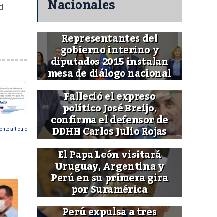
Nacionales
d
Representantes del
gobierno interino y
diputados 2015 instalan
mesa de diálogo nacional
Falleció el expreso
político José Breijo,
confirma el defensor de
DDHH Carlos Julio Rojas
ente articulo
El Papa León visitará
Uruguay, Argentina y
Perú en su primera gira
por Suramérica
Perú expulsa a tres