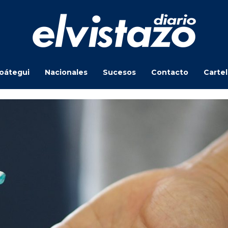
oátegui
Nacionales
Sucesos
Contacto
Carte