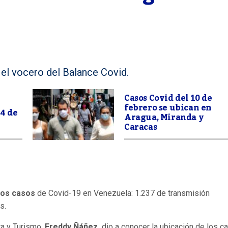
 el vocero del Balance Covid.
Casos Covid del 10 de
febrero se ubican en
 4 de
Aragua, Miranda y
Caracas
vos casos
de Covid-19 en Venezuela: 1.237 de transmisión
s.
ra y Turismo,
Freddy Ñáñez,
dio a conocer la ubicación de los c