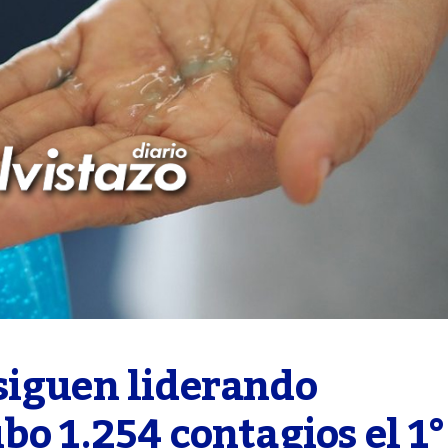
siguen liderando 
o 1.254 contagios el 1° 