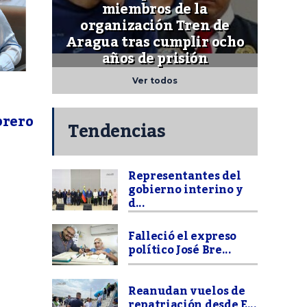
miembros de la
organización Tren de
Aragua tras cumplir ocho
años de prisión
Ver todos
brero
Tendencias
Representantes del
gobierno interino y
d...
Falleció el expreso
político José Bre...
Reanudan vuelos de
repatriación desde E...