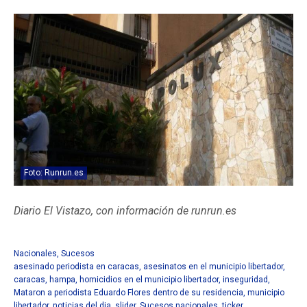
Foto: Runrun.es
Diario El Vistazo, con información de runrun.es
Mataron a
periodista Eduardo Flores dentro de su residencia
Nacionales
,
Sucesos
asesinado periodista en caracas
,
asesinatos en el municipio libertador
,
caracas
,
hampa
,
homicidios en el municipio libertador
,
inseguridad
,
Mataron a periodista Eduardo Flores dentro de su residencia
,
municipio
libertador
,
noticias del dia
,
slider
,
Sucesos nacionales
,
ticker