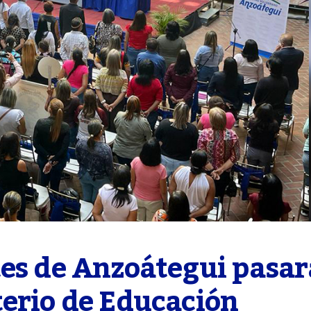
es de Anzoátegui pasar
terio de Educación