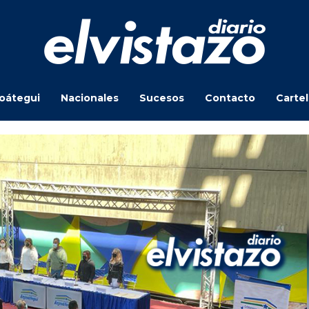
oátegui
Nacionales
Sucesos
Contacto
Carte