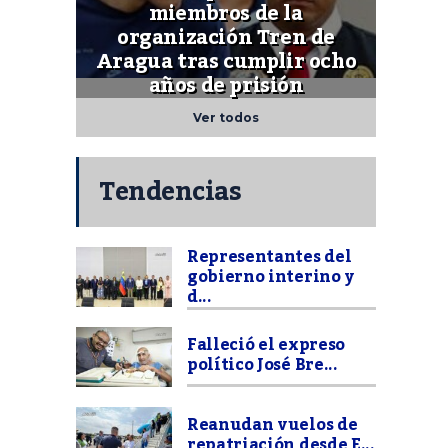
miembros de la
organización Tren de
Aragua tras cumplir ocho
años de prisión
Ver todos
Tendencias
Representantes del
gobierno interino y
d...
Falleció el expreso
político José Bre...
Reanudan vuelos de
repatriación desde E...