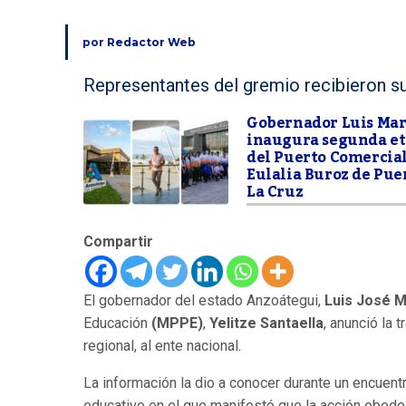
por
Redactor Web
Representantes del gremio recibieron su
Gobernador Luis Ma
inaugura segunda e
del Puerto Comercia
Eulalia Buroz de Pue
La Cruz
Compartir
El gobernador del estado Anzoátegui,
Luis José 
Educación
(MPPE)
,
Yelitze Santaella
, anunció la 
regional, al ente nacional.
La información la dio a conocer durante un encuent
educativo en el que manifestó que la acción obedec