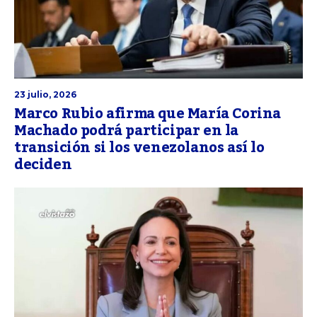
23 julio, 2026
Marco Rubio afirma que María Corina
Machado podrá participar en la
transición si los venezolanos así lo
deciden