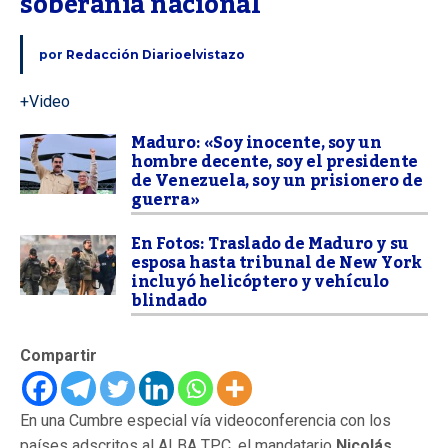
soberanía nacional
por
Redacción Diarioelvistazo
+Video
Maduro: «Soy inocente, soy un
hombre decente, soy el presidente
de Venezuela, soy un prisionero de
guerra»
En Fotos: Traslado de Maduro y su
esposa hasta tribunal de New York
incluyó helicóptero y vehículo
blindado
Compartir
En una Cumbre especial vía videoconferencia con los
países adscritos al ALBA TPC, el mandatario
Nicolás