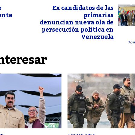
e
Ex candidatos de las
ente
primarias
denuncian nueva ola de
persecución política en
Venezuela
Sigui
nteresar