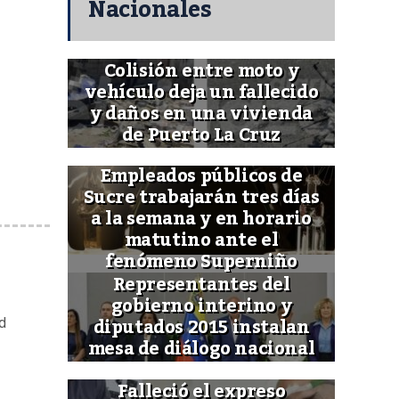
Nacionales
Colisión entre moto y
vehículo deja un fallecido
y daños en una vivienda
de Puerto La Cruz
Empleados públicos de
Sucre trabajarán tres días
a la semana y en horario
matutino ante el
fenómeno Superniño
Representantes del
gobierno interino y
diputados 2015 instalan
d
mesa de diálogo nacional
Falleció el expreso