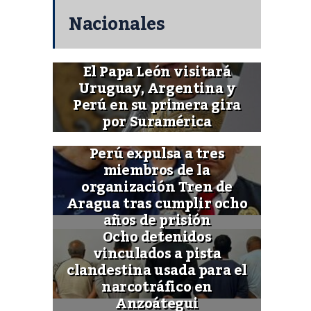
Nacionales
El Papa León visitará
Uruguay, Argentina y
Perú en su primera gira
por Suramérica
Perú expulsa a tres
miembros de la
organización Tren de
Aragua tras cumplir ocho
años de prisión
Ocho detenidos
vinculados a pista
clandestina usada para el
narcotráfico en
Anzoátegui