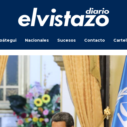
oátegui
Nacionales
Sucesos
Contacto
Carte