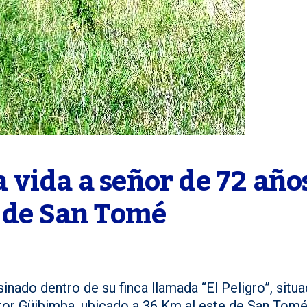
vida a señor de 72 años
m de San Tomé
nado dentro de su finca llamada “El Peligro”, situa
or Güibimba, ubicado a 36 Km al este de San Tomé