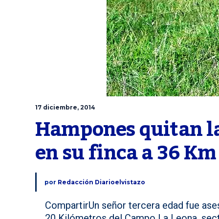
17 diciembre, 2014
Hampones quitan la 
en su finca a 36 K
por
Redacción Diarioelvistazo
CompartirUn señor tercera edad fue asesi
20 Kilómetros del Campo La Leona, sect