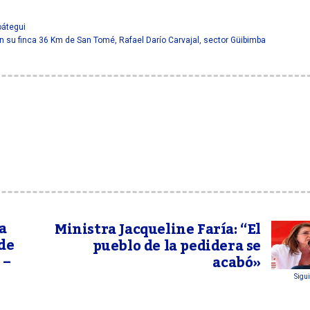
oátegui
en su finca 36 Km de San Tomé
,
Rafael Darío Carvajal
,
sector Güibimba
a
Ministra Jacqueline Faría: “El
de
pueblo de la pedidera se
 –
acabó»
Sigui