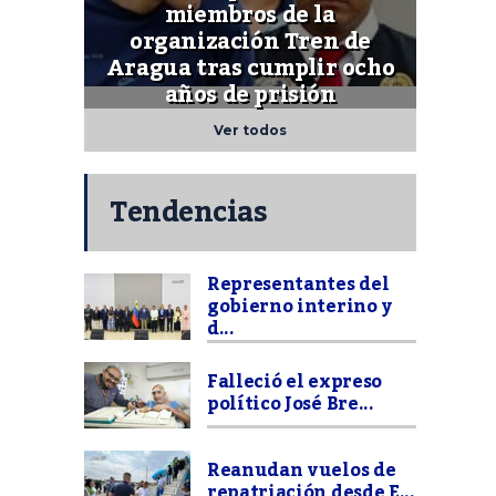
miembros de la
organización Tren de
Aragua tras cumplir ocho
años de prisión
Ver todos
Tendencias
Representantes del
gobierno interino y
d...
Falleció el expreso
político José Bre...
Reanudan vuelos de
repatriación desde E...