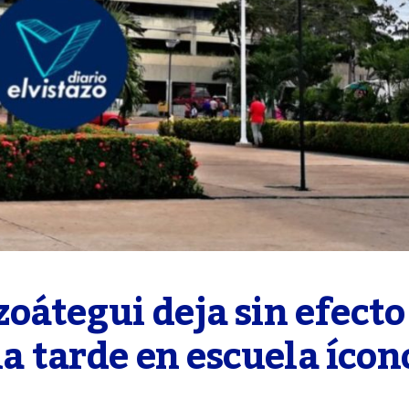
átegui deja sin efecto 
la tarde en escuela ícono