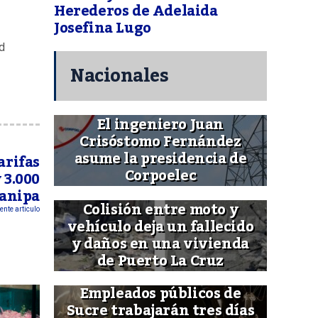
Herederos de Adelaida
Josefina Lugo
d
Nacionales
El ingeniero Juan
Crisóstomo Fernández
asume la presidencia de
arifas
Corpoelec
y 3.000
anipa
Colisión entre moto y
ente articulo
vehículo deja un fallecido
y daños en una vivienda
de Puerto La Cruz
Empleados públicos de
Sucre trabajarán tres días