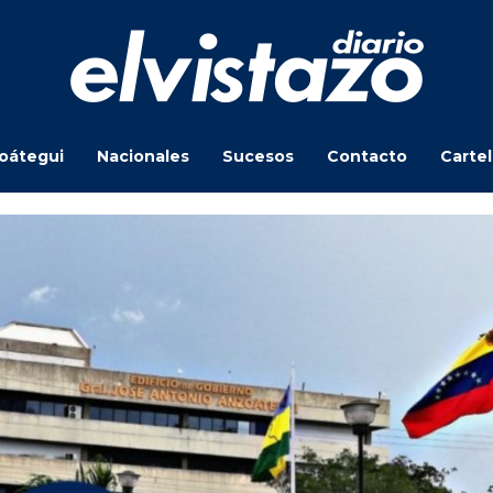
oátegui
Nacionales
Sucesos
Contacto
Carte