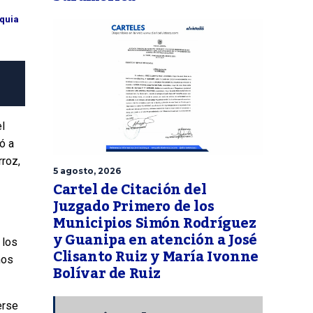
oquia
l
ó a
rroz,
5 agosto, 2026
Cartel de Citación del
Juzgado Primero de los
Municipios Simón Rodríguez
y Guanipa en atención a José
 los
Clisanto Ruiz y María Ivonne
nos
Bolívar de Ruiz
erse