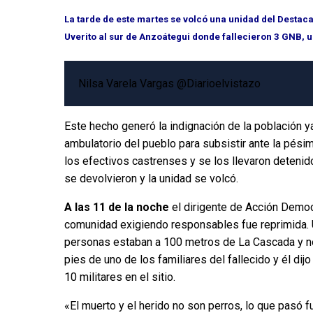
La tarde de este martes se volcó una unidad del Destac
Uverito al sur de Anzoátegui donde fallecieron 3 GNB, u
Nilsa Varela Vargas @Diarioelvistazo
Este hecho generó la indignación de la población 
ambulatorio del pueblo para subsistir ante la pési
los efectivos castrenses y se los llevaron detenid
se devolvieron y la unidad se volcó.
A las 11 de la noche
el dirigente de Acción Demo
comunidad exigiendo responsables fue reprimida. U
personas estaban a 100 metros de La Cascada y no 
pies de uno de los familiares del fallecido y él dij
10 militares en el sitio.
«El muerto y el herido no son perros, lo que pasó f