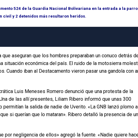
amento 524 de la Guardia Nacional Bolivariana en la entrada a la parr
n civil y 2 detenidos más resultaron heridos.
ya que aseguran que los hombres preparaban un conuco detrás de
ma situación económica del país. El ruido de la motosierra molest
os. Cuando iban al Destacamento vieron pasar una gandola con a
crática Luis Meneses Romero denunció que una protesta de la
na de las allí presentes, Liliam Ribero informó que unas 300
permitían la salida de nadie de Uverito. «La GNB lanzó plomo a
o que si querían que lo mataran». Ribero detalló la presencia de u
ue por negligencia de ellos» agregó la fuente. «Nadie quiere hac