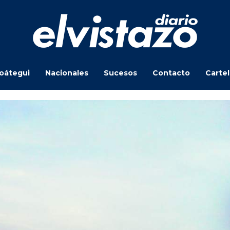
oátegui
Nacionales
Sucesos
Contacto
Carte