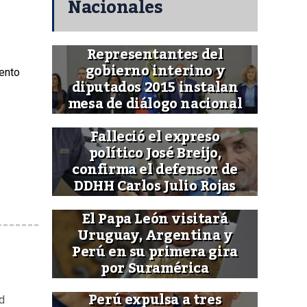
Nacionales
Representantes del
gobierno interino y
mento
diputados 2015 instalan
mesa de diálogo nacional
Falleció el expreso
político José Breijo,
confirma el defensor de
DDHH Carlos Julio Rojas
El Papa León visitará
Uruguay, Argentina y
Perú en su primera gira
por Suramérica
Perú expulsa a tres
d