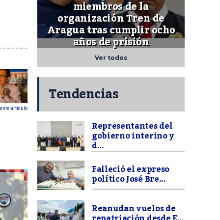
miembros de la
organización Tren de
Aragua tras cumplir ocho
años de prisión
Ver todos
Tendencias
ente articulo
Representantes del
gobierno interino y
d...
Falleció el expreso
político José Bre...
Reanudan vuelos de
repatriación desde E...