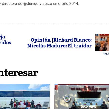
y directora de @diarioelvistazo en el año 2014.
ja
Opinión |Richard Blanco:
cidos
Nicolás Maduro: El traidor
Sigui
nteresar