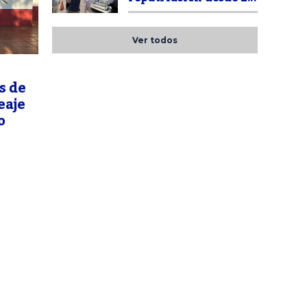
Ver todos
s de
eaje
o