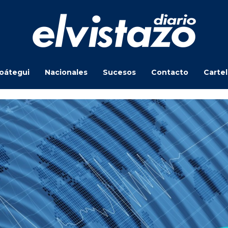
oátegui
Nacionales
Sucesos
Contacto
Carte