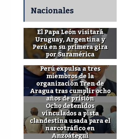
Nacionales
El Papa León visitará
Uruguay, Argentina y
Perú en su primera gira
por Suramérica
Perú expulsa a tres
miembros de la
organización Tren de
Aragua tras cumplir ocho
años de prisión
Ocho detenidos
vinculados a pista
clandestina usada para el
narcotráfico en
Anzoátegui