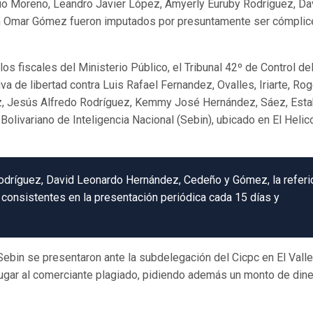
onio Moreno, Leandro Javier López, Amyerly Euruby Rodríguez, Da
 Omar Gómez fueron imputados por presuntamente ser cómplic
s fiscales del Ministerio Público, el Tribunal 42º de Control de
a de libertad contra Luis Rafael Fernandez, Ovalles, Iriarte, Rog
ez, Jesús Alfredo Rodríguez, Kemmy José Hernández, Sáez, Esta
Bolivariano de Inteligencia Nacional (Sebin), ubicado en El Helic
odríguez, David Leonardo Hernández, Cedeño y Gómez, la referi
s consistentes en la presentación periódica cada 15 días y
 Sebin se presentaron ante la subdelegación del Cicpc en El Valle
ugar al comerciante plagiado, pidiendo además un monto de din