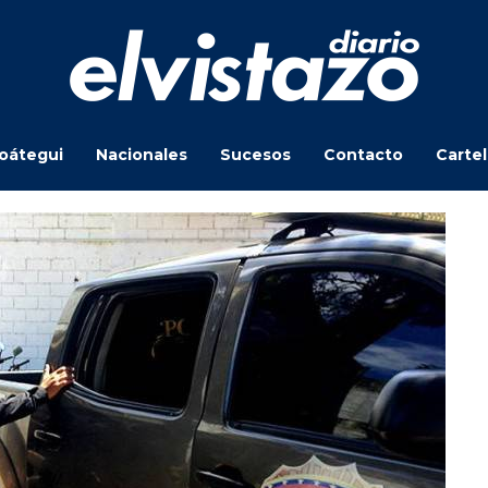
oátegui
Nacionales
Sucesos
Contacto
Carte