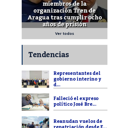
miembros de la
organización Tren de
Aragua tras cumplir ocho
años de prisión
Ver todos
Tendencias
Representantes del
gobierno interino y
d...
Falleció el expreso
político José Bre...
Reanudan vuelos de
repatriación desde E...