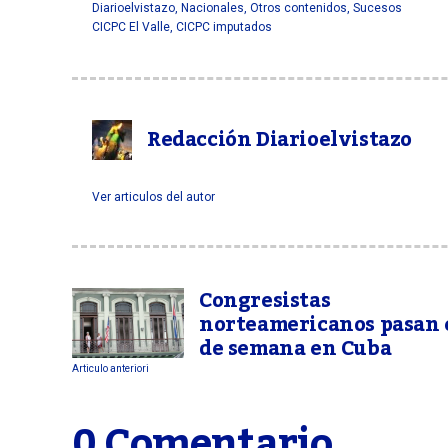
Diarioelvistazo
,
Nacionales
,
Otros contenidos
,
Sucesos
CICPC El Valle
,
CICPC imputados
Redacción Diarioelvistazo
Ver articulos del autor
Congresistas
norteamericanos pasan e
de semana en Cuba
Articulo anteriori
0 Comentario