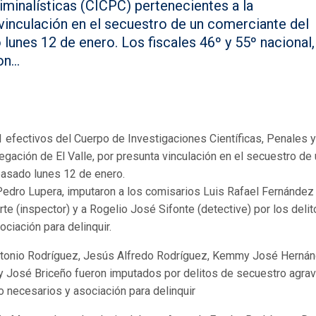
riminalísticas (CICPC) pertenecientes a la
 vinculación en el secuestro de un comerciante del
lunes 12 de enero. Los fiscales 46º y 55º nacional,
n...
 11 efectivos del Cuerpo de Investigaciones Científicas, Penales y
egación de El Valle, por presunta vinculación en el secuestro de
pasado lunes 12 de enero.
 Pedro Lupera, imputaron a los comisarios Luis Rafael Fernández
te (inspector) y a Rogelio José Sifonte (detective) por los deli
ociación para delinquir.
ntonio Rodríguez, Jesús Alfredo Rodríguez, Kemmy José Hernán
 José Briceño fueron imputados por delitos de secuestro agrav
o necesarios y asociación para delinquir