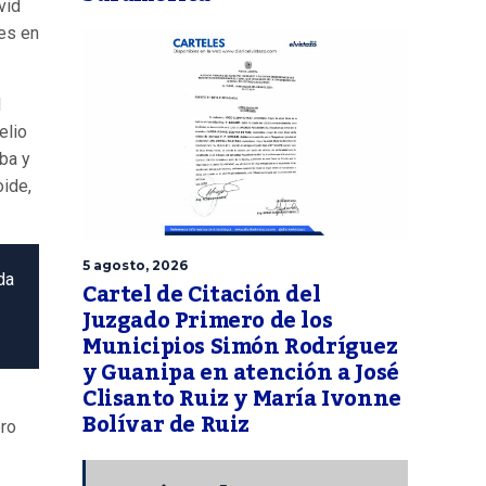
vid
es en
l
elio
ba y
oide,
5 agosto, 2026
da
Cartel de Citación del
Juzgado Primero de los
Municipios Simón Rodríguez
y Guanipa en atención a José
Clisanto Ruiz y María Ivonne
Bolívar de Ruiz
ero