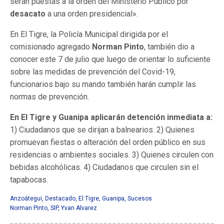
serán puestas a la orden del Ministerio Público por
desacato
a una orden presidencial».
En El Tigre, la Policía Municipal dirigida por el
comisionado agregado
Norman Pinto
, también dio a
conocer este 7 de julio que luego de orientar lo suficiente
sobre las medidas de prevención del Covid-19,
funcionarios bajo su mando también harán cumplir las
normas de prevención.
En El Tigre y Guanipa aplicarán detención inmediata a:
1) Ciudadanos que se dirijan a balnearios. 2) Quienes
promuevan fiestas o alteración del orden público en sus
residencias o ambientes sociales. 3) Quienes circulen con
bebidas alcohólicas. 4) Ciudadanos que circulen sin el
tapabocas.
Anzoátegui
,
Destacado
,
El Tigre
,
Guanipa
,
Sucesos
Norman Pinto
,
SIP
,
Yvan Alvarez