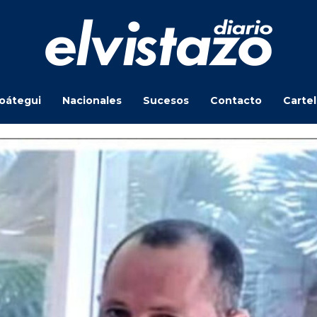
oátegui
Nacionales
Sucesos
Contacto
Carte