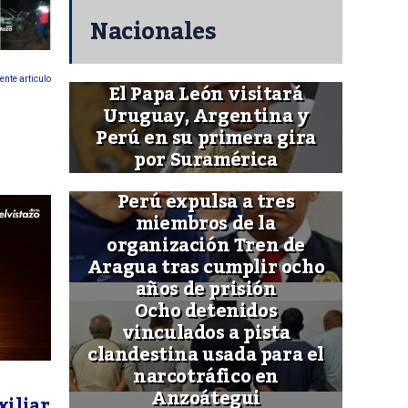
Nacionales
ente articulo
El Papa León visitará
Uruguay, Argentina y
Perú en su primera gira
por Suramérica
Perú expulsa a tres
miembros de la
organización Tren de
Aragua tras cumplir ocho
años de prisión
Ocho detenidos
vinculados a pista
clandestina usada para el
narcotráfico en
Anzoátegui
xiliar