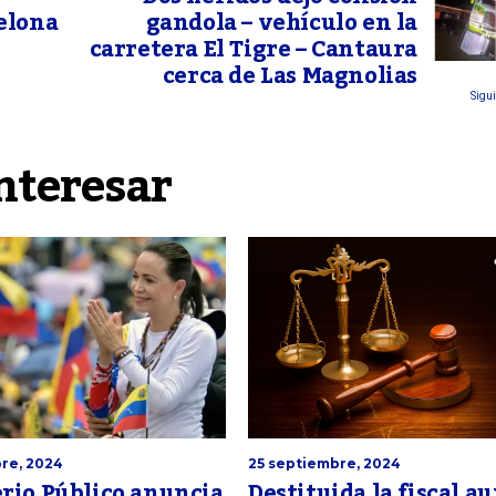
elona
gandola – vehículo en la
carretera El Tigre – Cantaura
cerca de Las Magnolias
Sigui
nteresar
re, 2024
25 septiembre, 2024
rio Público anuncia
Destituida la fiscal au