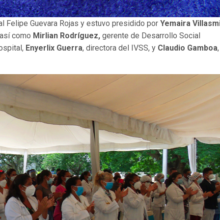
tal Felipe Guevara Rojas y estuvo presidido por
Yemaira Villasmi
, así como
Mirlian Rodríguez,
gerente de Desarrollo Social
hospital,
Enyerlix Guerra
, directora del IVSS, y
Claudio Gamboa
,