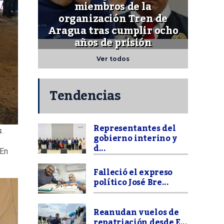
miembros de la
organización Tren de
Aragua tras cumplir ocho
años de prisión
Ver todos
Tendencias
Representantes del
s
.
gobierno interino y
d...
 En
Falleció el expreso
político José Bre...
Reanudan vuelos de
repatriación desde E...