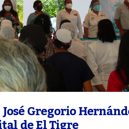
 José Gregorio Hernánde
tal de El Tigre