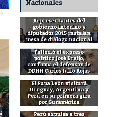
Nacionales
l,
Representantes del
gobierno interino y
diputados 2015 instalan
mesa de diálogo nacional
Falleció el expreso
político José Breijo,
confirma el defensor de
DDHH Carlos Julio Rojas
El Papa León visitará
Uruguay, Argentina y
Perú en su primera gira
por Suramérica
Perú expulsa a tres