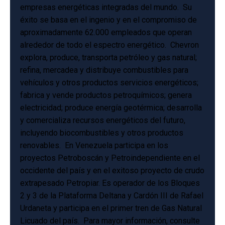
empresas energéticas integradas del mundo. Su
éxito se basa en el ingenio y en el compromiso de
aproximadamente 62.000 empleados que operan
alrededor de todo el espectro energético. Chevron
explora, produce, transporta petróleo y gas natural;
refina, mercadea y distribuye combustibles para
vehículos y otros productos servicios energéticos;
fabrica y vende productos petroquímicos; genera
electricidad; produce energía geotérmica; desarrolla
y comercializa recursos energéticos del futuro,
incluyendo biocombustibles y otros productos
renovables. En Venezuela participa en los
proyectos Petroboscán y Petroindependiente en el
occidente del país y en el exitoso proyecto de crudo
extrapesado Petropiar. Es operador de los Bloques
2 y 3 de la Plataforma Deltana y Cardón III de Rafael
Urdaneta y participa en el primer tren de Gas Natural
Licuado del país. Para mayor información, consulte