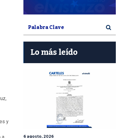
Lo más leído
uz,
es y
6 agosto, 2026
 a