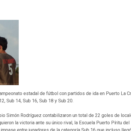
campeonato estadal de fútbol con partidos de ida en Puerto La Cr
 12, Sub 14, Sub 16, Sub 18 y Sub 20.
io Simón Rodríguez contabilizaron un total de 22 goles de local
ieron la victoria ante su único rival, la Escuela Puerto Píritu del
impase entre jugadores de la categoría Sub 16 que incluso llegó