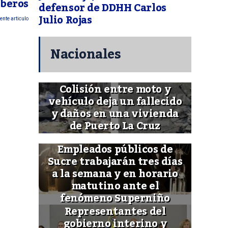
beros
defensor de DDHH Carlos
Julio Rojas
ente articulo
Nacionales
Colisión entre moto y
vehículo deja un fallecido
y daños en una vivienda
de Puerto La Cruz
Empleados públicos de
Sucre trabajarán tres días
a la semana y en horario
matutino ante el
fenómeno Superniño
Representantes del
gobierno interino y