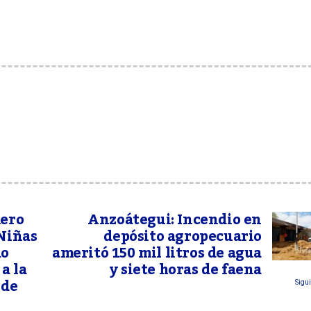
mero
Anzoátegui: Incendio en
 Niñas
depósito agropecuario
do
ameritó 150 mil litros de agua
a la
y siete horas de faena
 de
Sigui