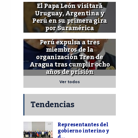
El Papa León visitará
Uruguay, Argentina y
Perú en su primera gira
por Suramérica
Perú expulsa a tres
miembros de la
organización Tren de
Aragua tras cumplir ocho
años de prisión
Ver todos
Tendencias
Representantes del
gobierno interino y
d...