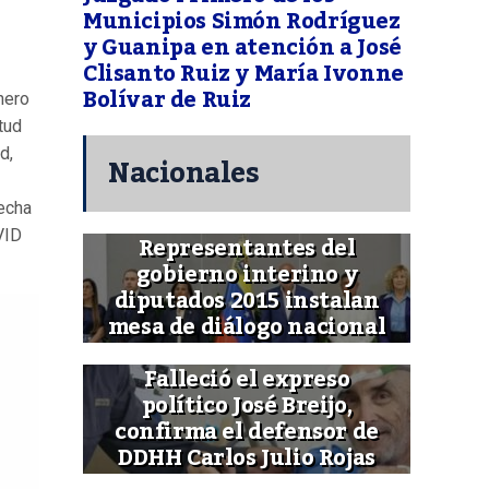
Municipios Simón Rodríguez
y Guanipa en atención a José
Clisanto Ruiz y María Ivonne
Bolívar de Ruiz
nero
tud
d,
Nacionales
fecha
VID
Representantes del
gobierno interino y
diputados 2015 instalan
mesa de diálogo nacional
Falleció el expreso
político José Breijo,
confirma el defensor de
DDHH Carlos Julio Rojas