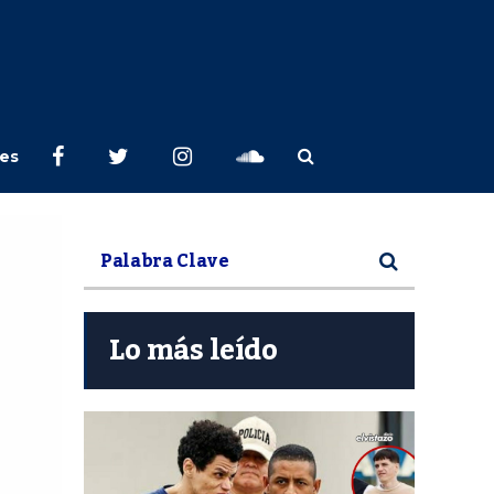
les
Lo más leído