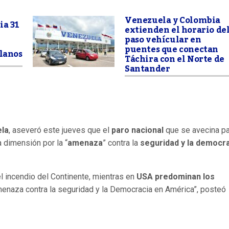
Venezuela y Colombia
ia 31
extienden el horario de
paso vehícular en
puentes que conectan
olanos
Táchira con el Norte de
Santander
ela
, aseveró este jueves que el
paro nacional
que se avecina pa
 dimensión por la “
amenaza
” contra la
seguridad y la democr
el incendio del Continente, mientras en
USA predominan los
amenaza contra la seguridad y la Democracia en América”, posteó