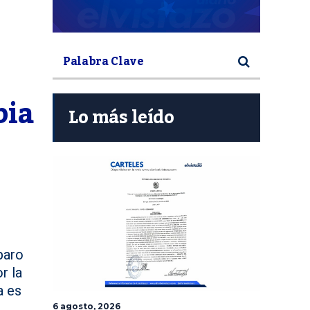
ia 
Lo más leído
paro
r la
a es
6 agosto, 2026