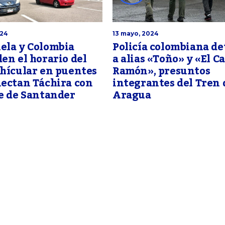
024
13 mayo, 2024
ela y Colombia
Policía colombiana d
en el horario del
a alias «Toño» y «El C
hícular en puentes
Ramón», presuntos
ectan Táchira con
integrantes del Tren 
e de Santander
Aragua