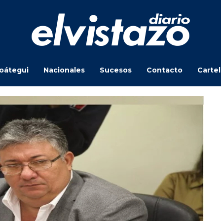
oátegui
Nacionales
Sucesos
Contacto
Carte