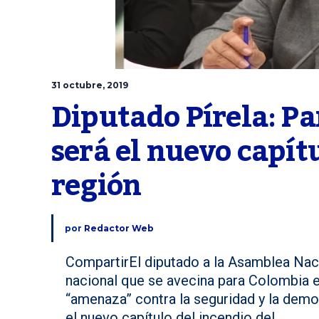
31 octubre, 2019
Diputado Pírela: P
será el nuevo capítu
región
por
Redactor Web
CompartirEl diputado a la Asamblea Naci
nacional que se avecina para Colombia e
“amenaza” contra la seguridad y la democ
el nuevo capítulo del incendio del...