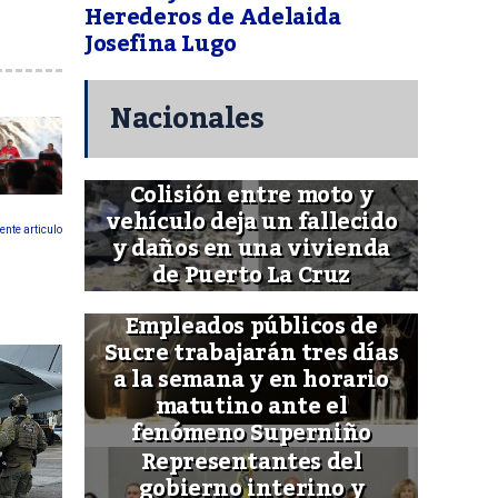
Herederos de Adelaida
Josefina Lugo
Nacionales
Colisión entre moto y
vehículo deja un fallecido
ente articulo
y daños en una vivienda
de Puerto La Cruz
Empleados públicos de
Sucre trabajarán tres días
a la semana y en horario
matutino ante el
fenómeno Superniño
Representantes del
gobierno interino y