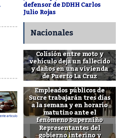
defensor de DDHH Carlos
,
Julio Rojas
Nacionales
Colisión entre moto y
vehículo deja un fallecido
y daños en una vivienda
de Puerto La Cruz
Empleados públicos de
Sucre trabajarán tres días
a la semana y en horario
matutino ante el
fenómeno Superniño
ente articulo
Representantes del
gobierno interino y