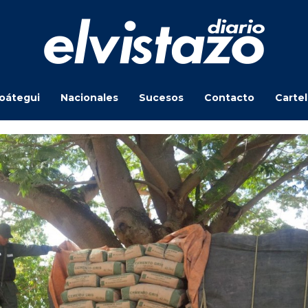
oátegui
Nacionales
Sucesos
Contacto
Carte