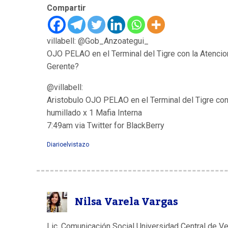
Compartir
villabell
: @
Gob_Anzoategui_
OJO PELAO en el Terminal del Tigre con la Atencion
Gerente?
@villabell
:
Aristobulo OJO PELAO en el Terminal del Tigre co
humillado x 1 Mafia Interna
7:49am via Twitter for BlackBerry
Diarioelvistazo
Nilsa Varela Vargas
Lic. Comunicación Social Universidad Central de V