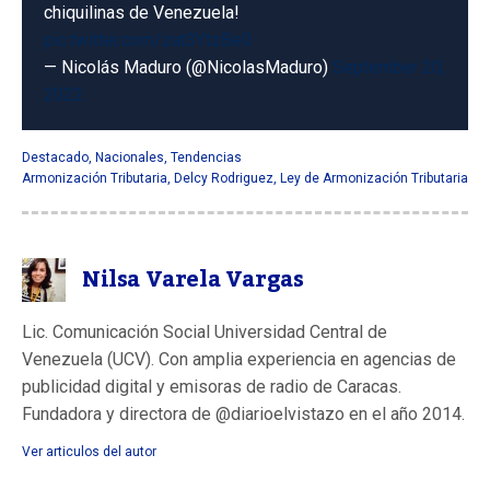
chiquilinas de Venezuela!
pic.twitter.com/zat3YtzBe0
— Nicolás Maduro (@NicolasMaduro)
September 20,
2022
Destacado
,
Nacionales
,
Tendencias
Armonización Tributaria
,
Delcy Rodriguez
,
Ley de Armonización Tributaria
Nilsa Varela Vargas
Lic. Comunicación Social Universidad Central de
Venezuela (UCV). Con amplia experiencia en agencias de
publicidad digital y emisoras de radio de Caracas.
Fundadora y directora de @diarioelvistazo en el año 2014.
Ver articulos del autor