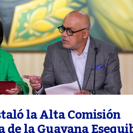
taló la Alta Comisión 
a de la Guayana Esequi