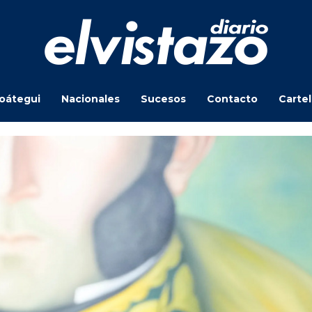
oátegui
Nacionales
Sucesos
Contacto
Carte