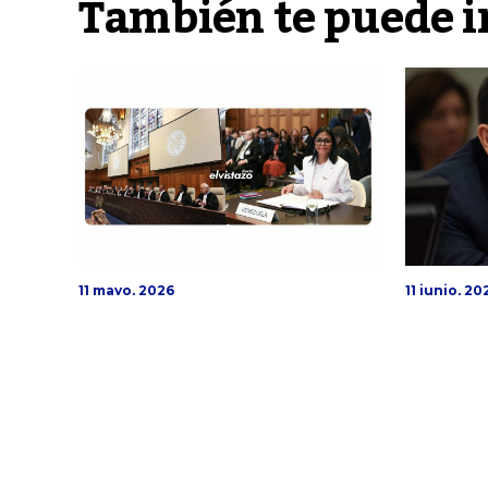
También te puede i
11 junio, 20
11 mayo, 2026
Embaja
«Venezuela está lista para
Moncad
alcanzar el noble propósito
controv
del Acuerdo de Ginebra»
en reun
expresó Delcy Rodríguez
Interna
ante la CIJ