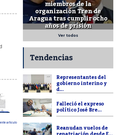
miembros de la
organización Tren de
Aragua tras cumplir ocho
años de prisión
Ver todos
d
Tendencias
Representantes del
gobierno interino y
d...
Falleció el expreso
político José Bre...
ente articulo
Reanudan vuelos de
repatriación desde E...