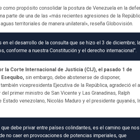
e como propósito consolidar la postura de Venezuela en la def
rma parte de una de las «más recientes agresiones de la Repúbli
guas territoriales de manera unilateral», reseña Globovisión.
en el desarrollo de la consulta que se hizo el 3 de diciembre; l
, conforme a nuestra Constitución y el derecho internacional”.
 la Corte Internacional de Justicia (CIJ), el pasado 1 de
 Esequibo,
sin embargo, debe abstenerse de disponer,
a también vicepresidenta Ejecutiva de la República, agradeció el
 y del primer ministro de San Vicente y Las Granadinas, Ralph
 de Estado venezolano, Nicolás Maduro y el presidente guyanés, I
 que debe privar entre países colindantes, es el camino que nos
, de no caer en provocaciones de potencias imperiales, que