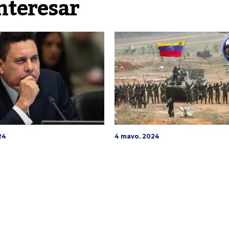
nteresar
24
4 mayo, 2024
dor Samuel
Maduro inspeccionó 
a abordó
Cojedes los Ejercicios
ersia del Esequibo
Militares «El Esequibo
ión de la Corte
Nuestro»
cional de Justicia