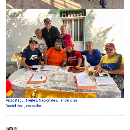
Anzoátegui
,
Freites
,
Nacionales
,
Tendencias
Daniel Haro
,
esequibo