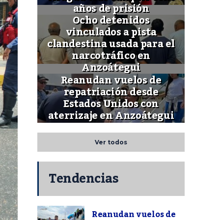
años de prisión
Ocho detenidos
vinculados a pista
clandestina usada para el
narcotráfico en
Anzoátegui
Reanudan vuelos de
repatriación desde
Estados Unidos con
aterrizaje en Anzoátegui
Ver todos
Tendencias
Reanudan vuelos de