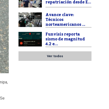
repatriación desde E...
Avance clave:
Técnicos
norteamericanos ...
Funvisis reporta
sismo de magnitud
4.2 e...
Ver todos
nipa,
 Se