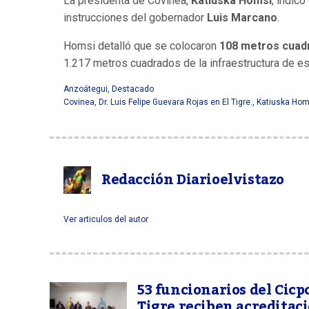
La presidenta de Covinea,
Katiuska Homsi
, indic
instrucciones del gobernador
Luis Marcano
.
Homsi detalló que se colocaron
108 metros cuad
1.217 metros cuadrados de la infraestructura de es
Anzoátegui
,
Destacado
Covinea
,
Dr. Luis Felipe Guevara Rojas en El Tigre.
,
Katiuska Hom
Redacción Diarioelvistazo
Ver articulos del autor
53 funcionarios del Cicpc
Tigre reciben acreditac