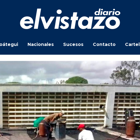
oátegui
Nacionales
Sucesos
Contacto
Carte