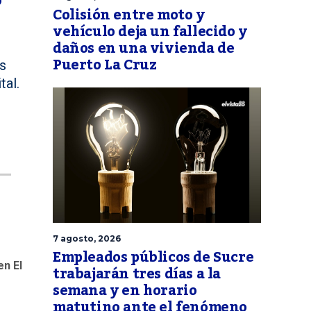
Colisión entre moto y
vehículo deja un fallecido y
daños en una vivienda de
Puerto La Cruz
s
tal.
7 agosto, 2026
Empleados públicos de Sucre
en El
trabajarán tres días a la
semana y en horario
matutino ante el fenómeno