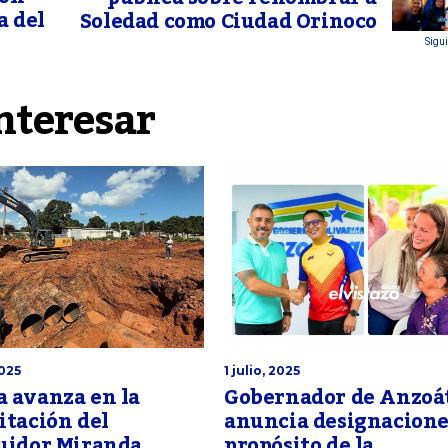
a del
Soledad como Ciudad Orinoco
Sigui
nteresar
2025
1 julio, 2025
 avanza en la
Gobernador de Anzoá
itación del
anuncia designacione
buidor Miranda
propósito de la