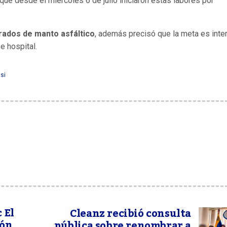
ó que desde el miércoles 6 de julio iniciaron estas labores por
rados de manto asfáltico
, además precisó que la meta es inter
e hospital.
si
 El
Cleanz recibió consulta
ión
pública sobre renombrar a