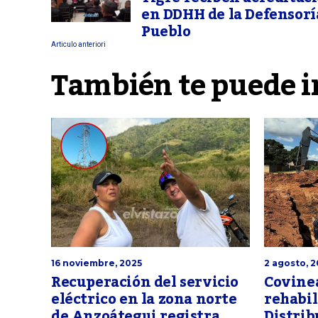
en DDHH de la Defensorí
Pueblo
Articulo anteriori
También te puede i
16 noviembre, 2025
2 agosto, 
Recuperación del servicio
Covinea
eléctrico en la zona norte
rehabil
de Anzoátegui registra
Distri